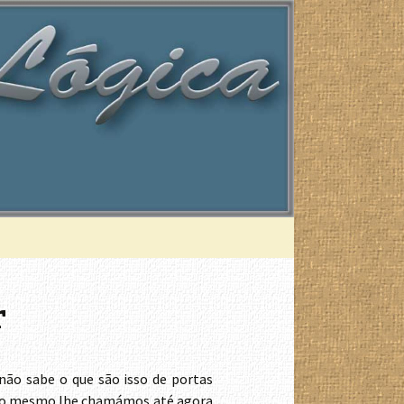
Pesquisar
por:
r
 não sabe o que são isso de portas
isso mesmo lhe chamámos até agora