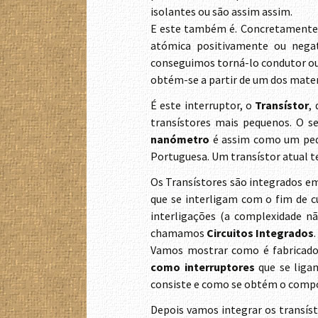
isolantes ou são assim assim.
E este também é. Concretamente é
atómica positivamente ou negat
conseguimos torná-lo condutor ou
obtém-se a partir de um dos materi
É este interruptor, o
Transístor
,
transístores mais pequenos. O 
nanómetro
é assim como um peq
Portuguesa. Um transístor atual 
Os Transístores são integrados em 
que se interligam com o fim de c
interligações (a complexidade n
chamamos
Circuitos Integrados
.
Vamos mostrar como é fabricado
como interruptores
que se liga
consiste e como se obtém o compor
Depois vamos integrar os transís