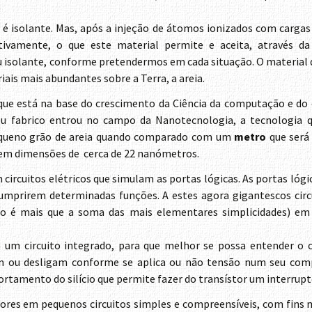
 isolante. Mas, após a injeção de átomos ionizados com cargas 
ivamente, o que este material permite e aceita, através da
 isolante, conforme pretendermos em cada situação. O material d
ais mais abundantes sobre a Terra, a areia.
 que está na base do crescimento da Ciência da computação e do
seu fabrico entrou no campo da Nanotecnologia, a tecnologia
ueno grão de areia quando comparado com um
metro
que será
tem dimensões de cerca de 22 nanómetros.
circuitos elétricos que simulam as portas lógicas. As portas lóg
umprirem determinadas funções. A estes agora gigantescos circu
ão é mais que a soma das mais elementares simplicidades) em 
 um circuito integrado, para que melhor se possa entender 
m ou desligam conforme se aplica ou não tensão num seu co
tamento do silício que permite fazer do transístor um interrupt
tores em pequenos circuitos simples e compreensíveis, com fins