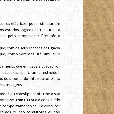
cuitos elétricos, poder simular em
os estados lógicos de
1
ou
0
ou à
didos pelo computador. Eles são a
que, com os seus estados de
ligado
que, como veremos, irá simular o
rtamento que em cada situação for
mputadores que foram construídos.
 dois polos do interruptor. Seria
 engrenagens.
ador liga e desliga conforme a sua
 chama-se
Transístor
e é construído
r o comportamento de um condutor
ecemos ou são condutores ou são