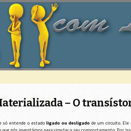
omputador
Lógica
aterializada – O transísto
e só entende o estado
ligado ou desligado
de um circuito. Ele
o o que nós inventámos para simular o seu comportamento. Por 