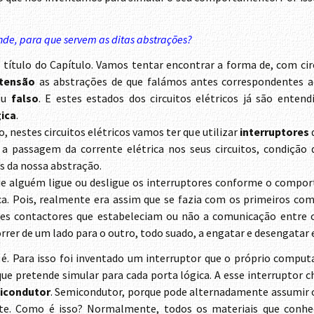
nde, para que servem as ditas abstrações?
título do Capítulo. Vamos tentar encontrar a forma de, com cir
tensão
as abstrações de que falámos antes correspondentes a
ou
falso
. E estes estados dos circuitos elétricos já são enten
gica
.
, nestes circuitos elétricos vamos ter que utilizar
interruptores
a passagem da corrente elétrica nos seus circuitos, condição 
 da nossa abstração.
 que alguém ligue ou desligue os interruptores conforme o compo
ica. Pois, realmente era assim que se fazia com os primeiros co
es contactores que estabeleciam ou não a comunicação entre os
orrer de um lado para o outro, todo suado, a engatar e desengatar
 é. Para isso foi inventado um interruptor que o próprio comput
e pretende simular para cada porta lógica. A esse interruptor
icondutor
. Semicondutor, porque pode alternadamente assumi
te. Como é isso? Normalmente, todos os materiais que conh