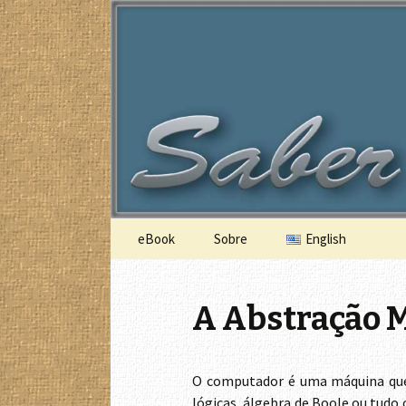
A Lógica do funcionamento do c
Saber com 
Saltar
eBook
Sobre
English
para
o
conteúdo
A Abstração M
O computador é uma máquina qu
lógicas, álgebra de Boole ou tud