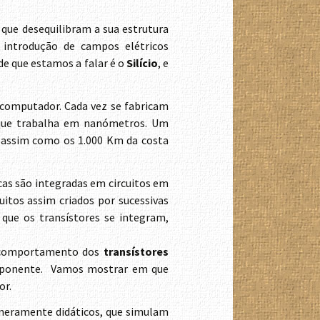
que desequilibram a sua estrutura
 introdução de campos elétricos
e que estamos a falar é o
Silício
, e
 computador. Cada vez se fabricam
 que trabalha em nanómetros. Um
 assim como os 1.000 Km da costa
icas são integradas em circuitos em
itos assim criados por sucessivas
que os transístores se integram,
o comportamento dos
transístores
mponente. Vamos mostrar em que
or.
 meramente didáticos, que simulam