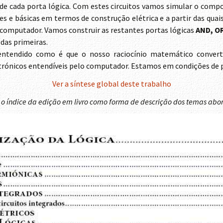
e cada porta lógica. Com estes circuitos vamos simular o comp
les e básicas em termos de construção elétrica e a partir das qua
 computador. Vamos construir as restantes portas lógicas
AND, O
das primeiras.
entendido como é que o nosso raciocínio matemático converti
letrónicos entendíveis pelo computador. Estamos em condições de 
Ver a síntese global deste trabalho
 o índice da edição em livro como forma de descrição dos temas abo