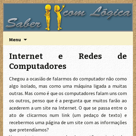
A Lógica do funcionamento do computador
Saber com Lógica
Saltar
Pesquisa
Menu
para
por:
o
Internet e Redes de
conteúdo
Computadores
Chegou a ocasião de falarmos do computador não como
algo isolado, mas como uma máquina ligada a muitas
outras. Mas como é que os computadores falam uns com
os outros, penso que é a pergunta que muitos farão ao
acederem a um site na Internet. O que se passa entre o
ato de clicarmos num link (um pedaço de texto) e
recebermos uma página de um site com as informações
que pretendíamos?