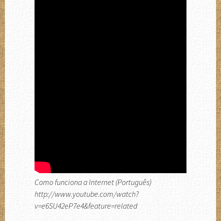
Como funciona a Internet (Português)
http://www.youtube.com/watch?
v=e6SU42eP7e4&feature=related