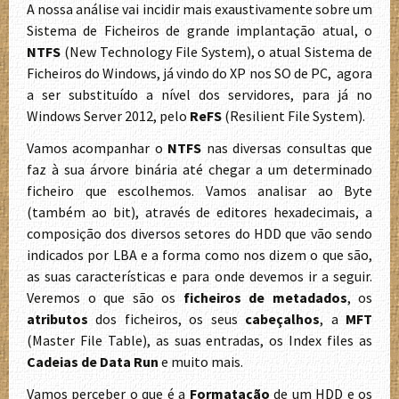
A nossa análise vai incidir mais exaustivamente sobre um
Sistema de Ficheiros de grande implantação atual, o
NTFS
(New Technology File System), o atual Sistema de
Ficheiros do Windows, já vindo do XP nos SO de PC, agora
a ser substituído a nível dos servidores, para já no
Windows Server 2012, pelo
ReFS
(Resilient File System).
Vamos acompanhar o
NTFS
nas diversas consultas que
faz à sua árvore binária até chegar a um determinado
ficheiro que escolhemos. Vamos analisar ao Byte
(também ao bit), através de editores hexadecimais, a
composição dos diversos setores do HDD que vão sendo
indicados por LBA e a forma como nos dizem o que são,
as suas características e para onde devemos ir a seguir.
Veremos o que são os
ficheiros de metadados
, os
atributos
dos ficheiros, os seus
cabeçalhos
, a
MFT
(Master File Table), as suas entradas, os Index files as
Cadeias de Data Run
e muito mais.
Vamos perceber o que é a
Formatação
de um HDD e os