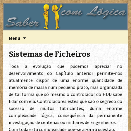
A Lógica do funcionamento do computador
Saber com Lógica
Saltar
Pesquisa
Menu
para
por:
o
Sistemas de Ficheiros
conteúdo
Toda a evolução que pudemos apreciar no
desenvolvimento do Capítulo anterior permite-nos
atualmente dispor de uma enorme quantidade de
memória de massa num pequeno prato, mas organizada
de tal forma que só mesmo o controlador do HDD sabe
lidar com ela. Controladores estes que são o segredo do
sucesso de muitos fabricantes, duma enorme
complexidade lógica, consequência da permanente
investigação de centenas ou milhares de Engenheiros.
Com toda esta complexidade põe-se agora a questão: