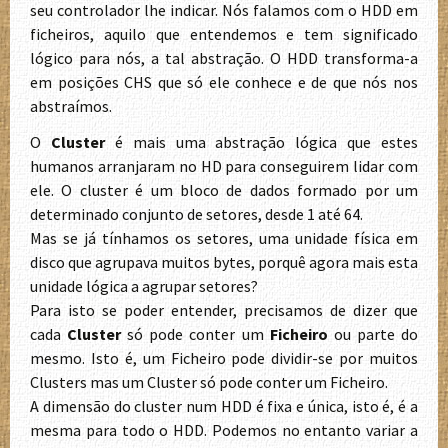
seu controlador lhe indicar. Nós falamos com o HDD em
ficheiros, aquilo que entendemos e tem significado
lógico para nós, a tal abstração. O HDD transforma-a
em posições CHS que só ele conhece e de que nós nos
abstraímos.
O
Cluster
é mais uma abstração lógica que estes
humanos arranjaram no HD para conseguirem lidar com
ele. O cluster é um bloco de dados formado por um
determinado conjunto de setores, desde 1 até 64.
Mas se já tínhamos os setores, uma unidade física em
disco que agrupava muitos bytes, porquê agora mais esta
unidade lógica a agrupar setores?
Para isto se poder entender, precisamos de dizer que
cada
Cluster
só pode conter um
Ficheiro
ou parte do
mesmo. Isto é, um Ficheiro pode dividir-se por muitos
Clusters mas um Cluster só pode conter um Ficheiro.
A dimensão do cluster num HDD é fixa e única, isto é, é a
mesma para todo o HDD. Podemos no entanto variar a