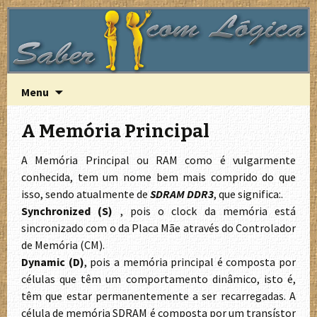
A Lógica do funcionamento do computador
Saber com Lógica
Saltar
Pesquisa
Menu
para
por:
o
A Memória Principal
conteúdo
A Memória Principal ou RAM como é vulgarmente
conhecida, tem um nome bem mais comprido do que
isso, sendo atualmente de
SDRAM DDR3
, que significa:.
Synchronized (S)
, pois o clock da memória está
sincronizado com o da Placa Mãe através do Controlador
de Memória (CM).
Dynamic (D)
, pois a memória principal é composta por
células que têm um comportamento dinâmico, isto é,
têm que estar permanentemente a ser recarregadas. A
célula de memória SDRAM é composta por um transístor