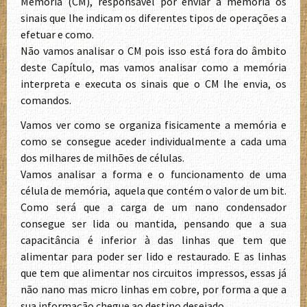
Memória (CM), responsável por enviar à memória os
sinais que lhe indicam os diferentes tipos de operações a
efetuar e como.
Não vamos analisar o CM pois isso está fora do âmbito
deste Capítulo, mas vamos analisar como a memória
interpreta e executa os sinais que o CM lhe envia, os
comandos.
Vamos ver como se organiza fisicamente a memória e
como se consegue aceder individualmente a cada uma
dos milhares de milhões de células.
Vamos analisar a forma e o funcionamento de uma
célula de memória, aquela que contém o valor de um bit.
Como será que a carga de um nano condensador
consegue ser lida ou mantida, pensando que a sua
capacitância é inferior à das linhas que tem que
alimentar para poder ser lido e restaurado. E as linhas
que tem que alimentar nos circuitos impressos, essas já
não nano mas micro linhas em cobre, por forma a que a
sua informação chegue ao destino desejado.