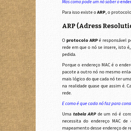
Mas como pode um nó saber o
ende
Para isso existe o
ARP
, o protocol
ARP (Adress Resoluti
O
protocolo ARP
é responsável p
rede em que o nó se insere, isto 
pedida.
Porque o endereço MAC é o endere
pacote a outro nó no mesmo enlac
mais lógico do que cada nó ter um
na realidade quase que assim é. 
rede.
E como é que cada nó faz para const
Uma
tabela ARP
de um nó é con
necessita do endereço MAC de 
mapeamento desse endereço de re