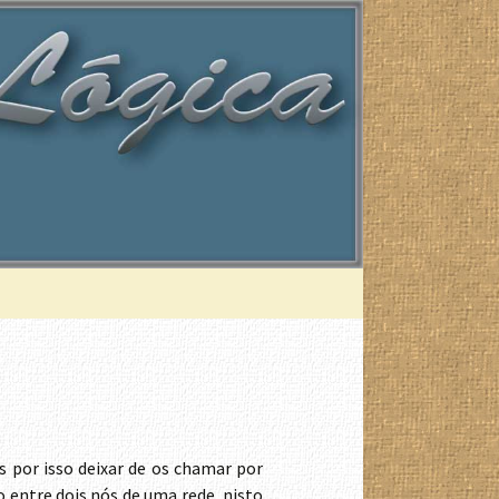
Pesquisar
por:
 por isso deixar de os chamar por
 entre dois nós de uma rede, nisto