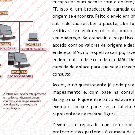
encapsular num pacote com o endereç
FF, isto é, um broadcast de camada d
origem se encontra. Feito o envio em br
sub-rede vão receber o pacote, abri-l
verificará se o endereço de rede conti
seu endereço. Se coincidir, o respeti
acordo com os valores de origem e des
endereço MAC no respetivo campo, fa
endereço de rede e o endereço MAC. De
camada de enlace para que seja enviad
consulta.
Assim, o nó questionante já pode pree
mapeamento e, com base na consulta
datagrama IP que entretanto estava em 
exemplo do que pode ser a tabela
representada na mesma figura.
Devem ter reparado que referimos
protocolo não pertença à camada de 