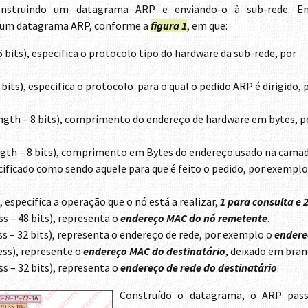
onstruindo um datagrama ARP e enviando-o à sub-rede. E
e um datagrama ARP, conforme a
figura 1
, em que:
 bits), especifica o protocolo tipo do hardware da sub-rede, por
bits), especifica o protocolo para o qual o pedido ARP é dirigido, 
ngth – 8 bits), comprimento do endereço de hardware em bytes, p
ngth – 8 bits), comprimento em Bytes do endereço usado na cama
ificado como sendo aquele para que é feito o pedido, por exemplo
, especifica a operação que o nó está a realizar,
1 para consulta e 
s – 48 bits), representa o
endereço MAC
do nó remetente
.
s – 32 bits), representa o endereço de rede, por exemplo o
endere
ss), represente o
endereço MAC do destinatário
, deixado em bran
s – 32 bits), representa o
endereço de rede do destinatário
.
Construído o datagrama, o ARP pas