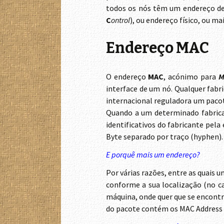
todos os nós têm um endereço d
C
ontrol
), ou endereço físico, ou 
Endereço MAC
O endereço
MAC
, acónimo para
M
interface de um nó. Qualquer fabr
internacional reguladora um pacot
Quando a um determinado fabrican
identificativos do fabricante pel
Byte separado por traço (hyphen)
E porquê mais um endereço?
Por várias razões, entre as quais 
conforme a sua localização (no c
máquina, onde quer que se encontre
do pacote contém os MAC Address 