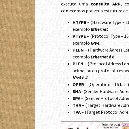
executa uma
consulta ARP
, c
comecemos por ver a estrutura d
HTYPE
– (Hardware Type – 16
exemplo
Ethernet
PTYPE
– (Protocol Type – 16 
exemplo
IPv4
.
HLEN
– (Hardware Adress Le
exemplo
Ethernet é 6
.
PLEN
– (Protocol Adress Le
acima, ou do protocolo espec
IPv4 é 4
.
OPER
– (Operation – 16 bits)
SHA
-(Sender Hardware Adres
SPA
– (Sender Protocol Adres
THA
– (Target Hardware Adre
TPA
– (Target Protocol Adres