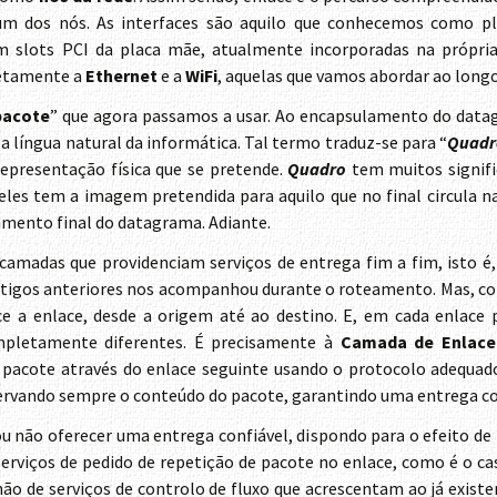
 um dos nós. As interfaces são aquilo que conhecemos como p
slots PCI da placa mãe, atualmente incorporadas na própria
retamente a
Ethernet
e a
WiFi
, aquelas que vamos abordar ao longo
pacote
” que agora passamos a usar. Ao encapsulamento do data
é a língua natural da informática. Tal termo traduz-se para “
Quadr
representação física que se pretende.
Quadro
tem muitos signifi
es tem a imagem pretendida para aquilo que no final circula na 
amento final do datagrama. Adiante.
camadas que providenciam serviços de entrega fim a fim, isto é
tigos anteriores nos acompanhou durante o roteamento. Mas, com
e a enlace, desde a origem até ao destino. E, em cada enlace
ompletamente diferentes. É precisamente à
Camada de Enlace
o pacote através do enlace seguinte usando o protocolo adequad
servando sempre o conteúdo do pacote, garantindo uma entrega co
u não oferecer uma entrega confiável, dispondo para o efeito de
serviços de pedido de repetição de pacote no enlace, como é o c
não de serviços de controlo de fluxo que acrescentam ao já exist