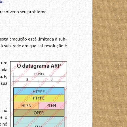
le.
 resolver o seu problema.
 esta tradução está limitada à sub-
 à sub-rede em que tal resolução é
r um
nada
. E,
 sua
m nó
Se o
o nó