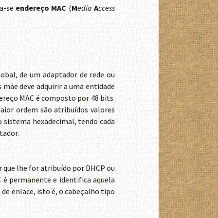
ma-se
endereço MAC
(
M
edia
A
ccess
lobal, de um adaptador de rede ou
s mãe deve adquirir a uma entidade
dereço MAC é composto por 48 bits.
aior ordem são atribuídos valores
no sistema hexadecimal, tendo cada
tador.
r que lhe for atribuído por DHCP ou
 é permanente e identifica aquela
de enlace, isto é, o cabeçalho tipo