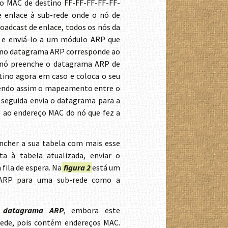
o MAC de destino FF-FF-FF-FF-FF-
e enlace à sub-rede onde o nó de
oadcast de enlace, todos os nós da
o e enviá-lo a um módulo ARP que
do no datagrama ARP corresponde ao
vo nó preenche o datagrama ARP de
tino agora em caso e coloca o seu
zendo assim o mapeamento entre o
 seguida envia o datagrama para a
o ao endereço MAC do nó que fez a
ncher a sua tabela com mais esse
 à tabela atualizada, enviar o
fila de espera. Na
figura 2
está um
 ARP para uma sub-rede como a
datagrama ARP
, embora este
rede, pois contém endereços MAC.