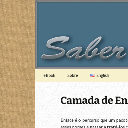
A Lógica do funcionamento do c
Saber com 
Saltar
eBook
Sobre
English
para
o
conteúdo
Camada de En
Enlace é o percurso que um pacot
esses nomes e passar a tratá-los