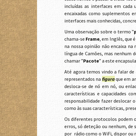
incluídas as interfaces em cada
encaixadas como suplementos em 
interfaces mais conhecidas, conc
Uma observação sobre o termo ”
chama-se
Frame
, em Inglês, que 
na nossa opinião não encaixa na 
língua de Camões, mas nenhum del
chamar ”
Pacote
” a este encapsul
Até agora temos vindo a falar de 
representados na
figura
que em ar
desloca-se de nó em nó, ou enlac
características e capacidades c
responsabilidade fazer deslocar 
como às suas características, pre
Os diferentes protocolos podem o
erros, só deteção ou nenhum, de 
por rádio como o WiFi, dispor ou 