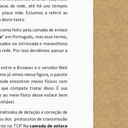
lacas de rede, até há uns tempos
 placa mãe. Estamos a referir as
 deste texto.
grama feito pela camada de enlace
o
” em Português, mas esse termo,
cados na intrincada e maravilhosa
rede. Por isso decidimos passar a
, entre o Browser e o servidor Web
o já vimos nessa figura, o pacote
 pode encontrar meios físicos com
que compete tratar disso. É sua
o ao meio físico desse enlace bem
nfiável.
 métodos de deteção e correção de
aso dos protocolos de transmissão
ente no TCP. Na
camada de enlace