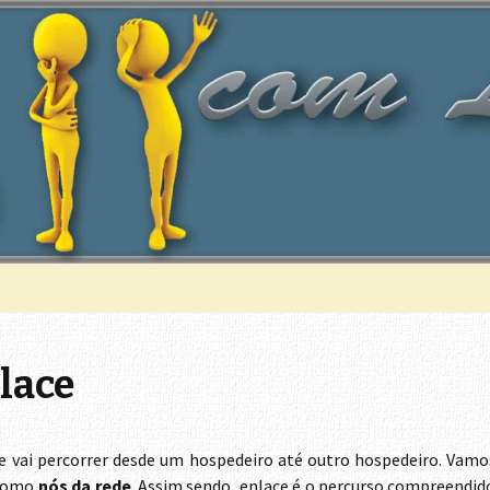
omputador
Lógica
lace
e vai percorrer desde um hospedeiro até outro hospedeiro. Vamos
 como
nós da rede
. Assim sendo, enlace é o percurso compreendido