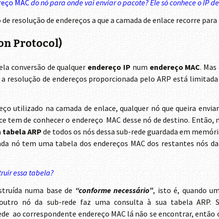
reço MAC
do nó para onde vai enviar o pacote? Ele só conhece o IP de
o de resolução de endereços a que a camada de enlace recorre para
on Protocol)
ela conversão de qualquer
endereço IP
num
endereço MAC
. Mas
é, a resolução de endereços proporcionada pelo ARP está limitada
ço utilizado na camada de enlace, qualquer nó que queira envia
e tem de conhecer o endereço MAC desse nó de destino. Então, 
a
tabela ARP
de todos os nós dessa sub-rede guardada em memória
Cada nó tem uma tabela dos endereços MAC dos restantes nós da
ruir essa tabela?
struída numa base de
“conforme necessário”
, isto é, quando u
outro nó da sub-rede faz uma consulta à sua tabela ARP. 
de ao correspondente endereço MAC lá não se encontrar, então 