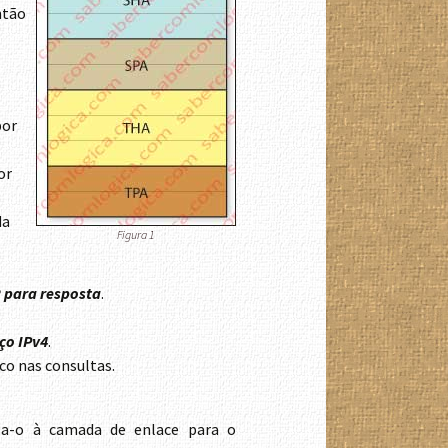
ntão
por
or
da
Figura 1
2 para resposta
.
ço IPv4
.
co nas consultas.
sa-o à camada de enlace para o