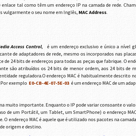
e enlace tal como têm um endereço IP na camada de rede. Cha
mais vulgarmente o seu nome em Inglês,
MAC Address
.
edia Access Control
, é um endereço exclusivo e único a nível g
icante de adaptadores de rede, mesmo os incorporados nas placa
e de 24 bits de endereços para todas as peças que fabrique. O en
te são atribuídos os 24 bits de menor ordem, aos 24 bits de m
a entidade reguladora.O endereço MAC é habitualmente descrito 
. Por exemplo
E0-CB-4E-07-5E-03
é um endereço MAC de um adap
uma muito importante. Enquanto o IP pode variar consoante o valo
aso de um Portátil, um Tablet, um SmartPhone) o endereço MAC
. O endereço MAC é aquele que é utilizado nos pacotes na camada 
de origem e destino.