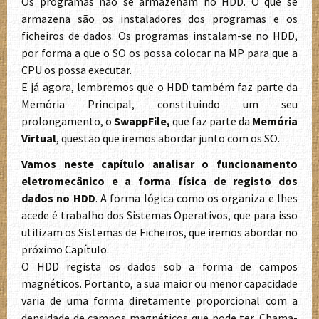
Os programas não se armazenam no HDD. O que se
armazena são os instaladores dos programas e os
ficheiros de dados. Os programas instalam-se no HDD,
por forma a que o SO os possa colocar na MP para que a
CPU os possa executar.
E já agora, lembremos que o HDD também faz parte da
Memória Principal, constituindo um seu
prolongamento, o
SwappFile,
que faz parte da
Memória
Virtual
, questão que iremos abordar junto com os SO.
Vamos neste capítulo analisar o funcionamento
eletromecânico e a forma física de registo dos
dados no HDD
. A forma lógica como os organiza e lhes
acede é trabalho dos Sistemas Operativos, que para isso
utilizam os Sistemas de Ficheiros, que iremos abordar no
próximo Capítulo.
O HDD regista os dados sob a forma de campos
magnéticos. Portanto, a sua maior ou menor capacidade
varia de uma forma diretamente proporcional com a
densidade de campos magnéticos que pode ter. Chama-