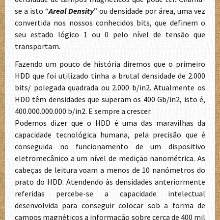
se a isto “
Areal Density
” ou densidade por área, uma vez
convertida nos nossos conhecidos bits, que definem o
seu estado lógico 1 ou 0 pelo nível de tensão que
transportam.
Fazendo um pouco de história diremos que o primeiro
HDD que foi utilizado tinha a brutal densidade de 2.000
bits/ polegada quadrada ou 2.000 b/in2. Atualmente os
HDD têm densidades que superam os 400 Gb/in2, isto é,
400.000.000.000 b/in2. E sempre a crescer.
Podemos dizer que o HDD é uma das maravilhas da
capacidade tecnológica humana, pela precisão que é
conseguida no funcionamento de um dispositivo
eletromecânico a um nível de medição nanométrica. As
cabeças de leitura voam a menos de 10 nanómetros do
prato do HDD. Atendendo às densidades anteriormente
referidas percebe-se a capacidade intelectual
desenvolvida para conseguir colocar sob a forma de
campos magnéticos a informação sobre cerca de 400 mil