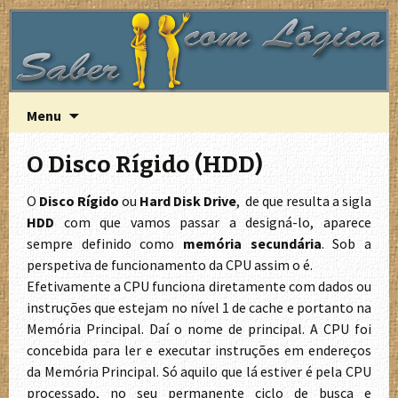
A Lógica do funcionamento do computador
Saber com Lógica
Saltar
Pesquisa
Menu
para
por:
o
O Disco Rígido (HDD)
conteúdo
O
Disco Rígido
ou
Hard Disk Drive
, de que resulta a sigla
HDD
com que vamos passar a designá-lo, aparece
sempre definido como
memória secundária
. Sob a
perspetiva de funcionamento da CPU assim o é.
Efetivamente a CPU funciona diretamente com dados ou
instruções que estejam no nível 1 de cache e portanto na
Memória Principal. Daí o nome de principal. A CPU foi
concebida para ler e executar instruções em endereços
da Memória Principal. Só aquilo que lá estiver é pela CPU
processado, no seu permanente ciclo de busca e