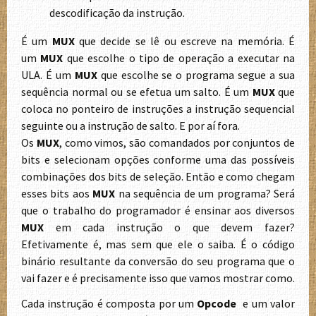
descodificação da instrução.
É um
MUX
que decide se lê ou escreve na memória. É
um
MUX
que escolhe o tipo de operação a executar na
ULA. É um
MUX
que escolhe se o programa segue a sua
sequência normal ou se efetua um salto. É um
MUX
que
coloca no ponteiro de instruções a instrução sequencial
seguinte ou a instrução de salto. E por aí fora.
Os
MUX
, como vimos, são comandados por conjuntos de
bits e selecionam opções conforme uma das possíveis
combinações dos bits de seleção. Então e como chegam
esses bits aos
MUX
na sequência de um programa? Será
que o trabalho do programador é ensinar aos diversos
MUX
em cada instrução o que devem fazer?
Efetivamente é, mas sem que ele o saiba. É o código
binário resultante da conversão do seu programa que o
vai fazer e é precisamente isso que vamos mostrar como.
Cada instrução é composta por um
Opcode
e um valor