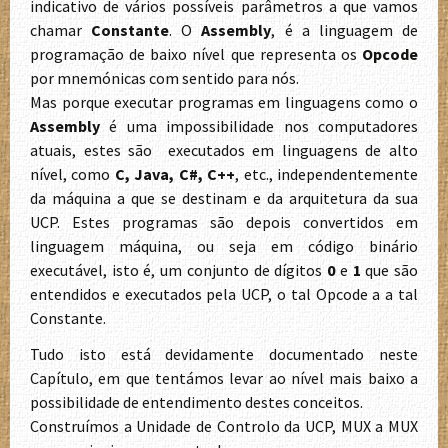
indicativo de vários possíveis parâmetros a que vamos
chamar
Constante
. O
Assembly
, é a linguagem de
programação de baixo nível que representa os
Opcode
por mnemónicas com sentido para nós.
Mas porque executar programas em linguagens como o
Assembly
é uma impossibilidade nos computadores
atuais, estes são executados em linguagens de alto
nível, como
C, Java, C#, C++
, etc., independentemente
da máquina a que se destinam e da arquitetura da sua
UCP. Estes programas são depois convertidos em
linguagem máquina, ou seja em código binário
executável, isto é, um conjunto de dígitos
0
e
1
que são
entendidos e executados pela UCP, o tal Opcode a a tal
Constante.
Tudo isto está devidamente documentado neste
Capítulo, em que tentámos levar ao nível mais baixo a
possibilidade de entendimento destes conceitos.
Construímos a Unidade de Controlo da UCP, MUX a MUX