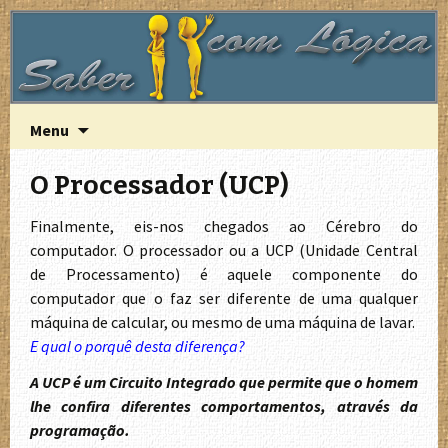
A Lógica do funcionamento do computador
Saber com Lógica
Saltar
Pesquisa
Menu
para
por:
o
O Processador (UCP)
conteúdo
Finalmente, eis-nos chegados ao Cérebro do
computador. O processador ou a UCP (Unidade Central
de Processamento) é aquele componente do
computador que o faz ser diferente de uma qualquer
máquina de calcular, ou mesmo de uma máquina de lavar.
E qual o porquê desta diferença?
A
U
CP é um Circuito Integrado que permite que o homem
lhe confira diferentes comportamentos, através da
programação.