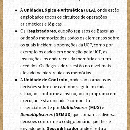
A
Unidade Lógica e Aritmética
(
ULA
), onde estão
englobados todos os circuitos de operações
aritméticas e lógicas.
Os
Registadores
, que são registos de Básculas
onde são memorizados todos os elementos sobre
os quais incidem a operações da UCP, como por
exemplo os dados em operação pela UCP, as
instruções, os endereços da memória a serem
acedidos. Os Registadores estão no nível mais
elevado na hierarquia das memórias.
A
Unidade de Controlo
, onde são tomadas as
decisões sobre que caminho seguir em cada
situação, conforme a instrução do programa em
execução. Esta unidade é composta
essencialmente por
Multiplexeres
(
MUX
) e
Demultiplexeres
(
DEMUX
) que tomam as diversas
decisões conforme o código binário que lhes é
enviado pelo
Descodificador
onde é feita a