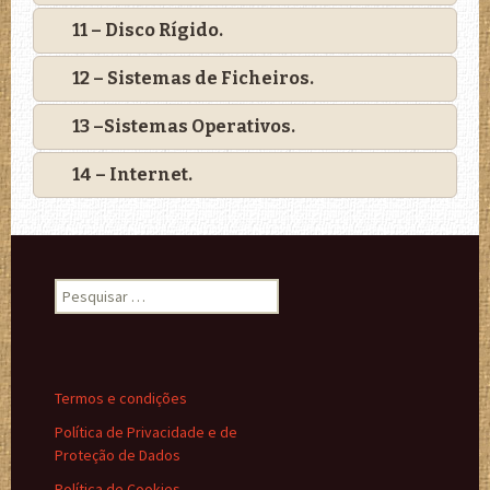
11 – Disco Rígido.
12 – Sistemas de Ficheiros.
13 –Sistemas Operativos.
14 – Internet.
P
e
s
q
u
Termos e condições
i
s
Política de Privacidade e de
a
Proteção de Dados
r
Política de Cookies