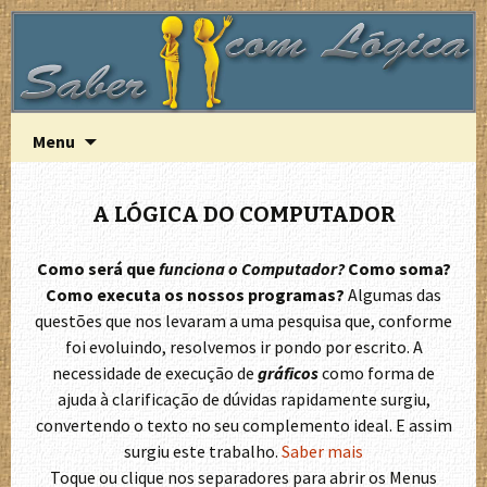
A Lógica do funcionamento do computador
Saber com Lógica
Saltar
Pesquisa
Menu
para
por:
o
conteúdo
A LÓGICA DO COMPUTADOR
Como será que
funciona o Computador?
Como soma?
Como executa os nossos programas?
Algumas das
questões que nos levaram a uma pesquisa que, conforme
foi evoluindo, resolvemos ir pondo por escrito. A
necessidade de execução de
gráficos
como forma de
ajuda à clarificação de dúvidas rapidamente surgiu,
convertendo o texto no seu complemento ideal. E assim
surgiu este trabalho.
Saber mais
Toque ou clique nos separadores para abrir os Menus